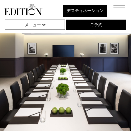
Close
デスティネーション
Click
Next
Close
Naviga
to
ご予約
メニュー
Open
or
Close
Hambu
Naviga